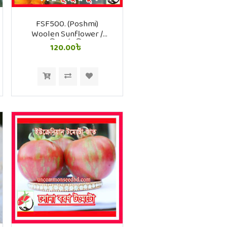
FSF500. (Poshmi)
Woolen Sunflower /
পশমী সূর্যমুখী ফুল
120.00৳