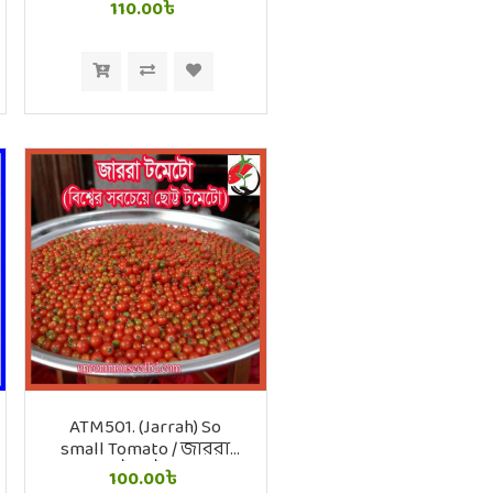
110.00৳
ATM501. (Jarrah) So
small Tomato / জাররা
টমেটো
100.00৳