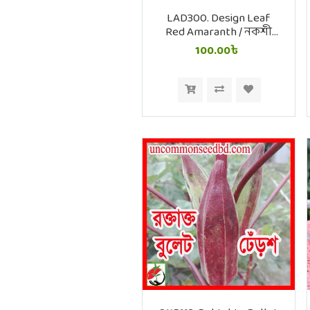
LAD300. Design Leaf
Red Amaranth / নকশী
পাতা লাল শাক
100.00৳