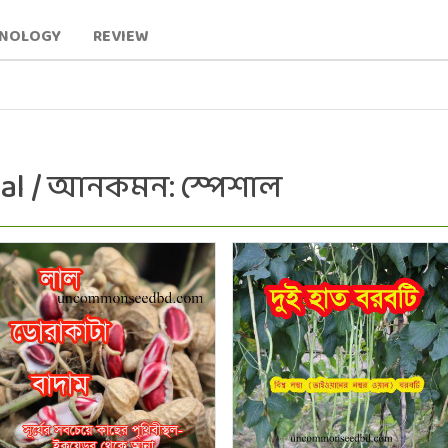
HNOLOGY
REVIEW
al / আনকমন: স্পেশাল