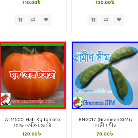
টমেটো
110.00৳
120.00৳
ATM500. Half Kg Tomato
BNG017. (Grameen SIM) /
/ হাফ কেজি টমেটো
গ্রামীণ সীম
120.00৳
70.00৳