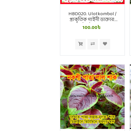
HBD020. Ulotkombol /
প্রাকৃতিক গাইনী ডাক্তার:
উলটকম্বল
100.00৳