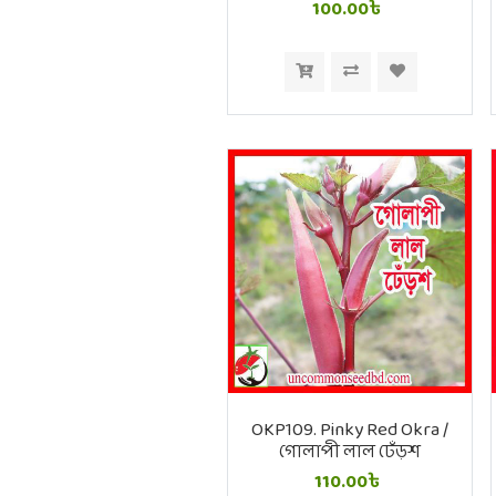
আরএফএল প্লাস্টিক ফুল
100.00৳
OKP109. Pinky Red Okra /
গোলাপী লাল ঢেঁড়শ
110.00৳