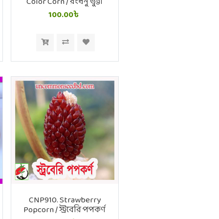
Color Corn / রংধনু ভুট্টা
100.00৳
CNP910. Strawberry
Popcorn / স্ট্রবেরি পপকর্ণ