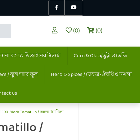
(0)
(0)
/ নানা রং-ঢং ডিজাইনের টমেটো
Corn & Okra/ভুট্টা ও ভেন্ডি
ers / ফুল আর ফুল
Herb & Spices / ভেষজ-ঔষধি ও মশলা
ntact us
L103. Black Tomatillo / কালো টমাটিলো
matillo /