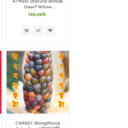
ATY600. (Natural Bonsai)
Dwarf Yellow
CherryTomato / ন্যাচারাল
150.00৳
বনসাই টমেটো
CNR007. (Rongdhonu)