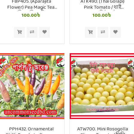
FBP405. (Aparajita
ATK490. (Thai Golapi)
Flower) Pea Magic Tea/
Pink Tomato / থাই
পি ম্যাজিক টি
গোলাপী টমেটো
100.00৳
100.00৳
PPH432. Ornamental
ATW700. Mini Rosogolla