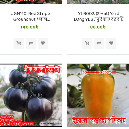
UGN110. Red Stripe
YLB002. (2 Hat) Yard
Groundnut / লাল
LOng YLB / দুই হাত বরবটি
ডোরাকাটা বাদাম
140.00৳
80.00৳