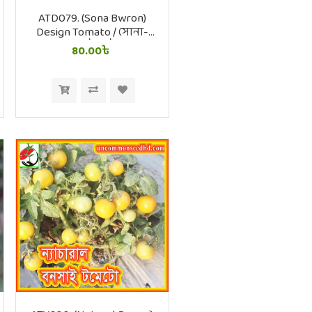
ATD079. (Sona Bwron)
Design Tomato / সোনা-
বরণ টমেটো
80.00৳