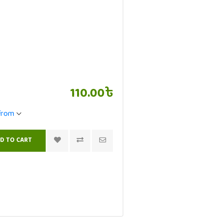
110.00৳
 from