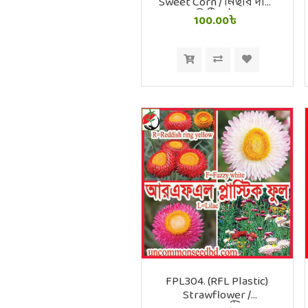
Sweet Corn / মিছরি দানা
মিষ্টি ভুট্টা
100.00৳
FPL304. (RFL Plastic)
Strawflower /