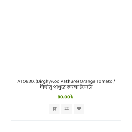
ATO830. (Dirghywoo Pathure) Orange Tomato /
দীর্ঘায়ু পাথুরে কমলা টমেটো
80.00৳