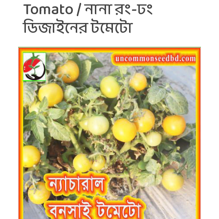
Tomato / নানা রং-ঢং
ডিজাইনের টমেটো