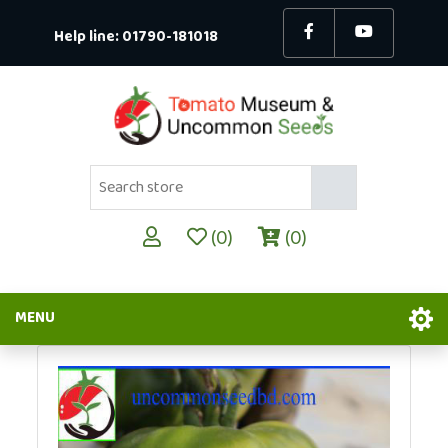
Help line:
01790-181018
(0)
(0)
MENU