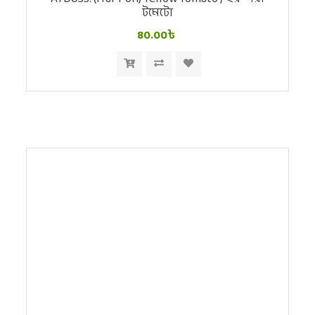
টমেটো
80.00৳