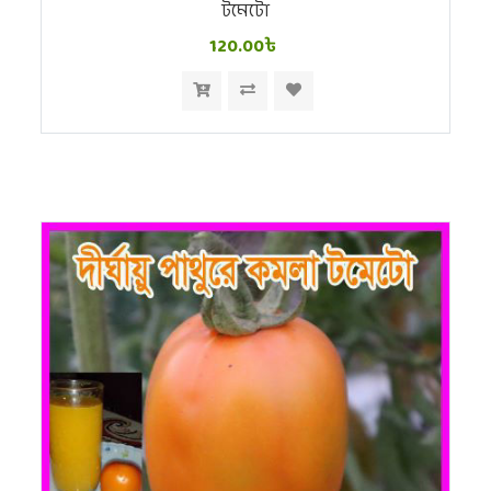
টমেটো
120.00৳