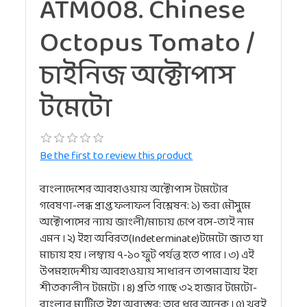
ATM008. Chinese
Octopus Tomato /
চাইনিজ অক্টোপাস
টমেটো
Be the first to review this product
বাংলাদেশের আবহাওয়ায় অক্টোপাস টমেটোর
গবেষণা-লব্ধ প্রাপ্ত ফলাফল বিশ্লেষন: ১) ভরা মৌসুমে
অক্টোপাসের ন্যায় জাংলী/মাচায় চেপে বসে-তাই নাম
এমন । ২) ইহা অবিরত(Indeterminate)টমেটো জাত যা
মাচায় হয় । লম্বায় ৭-১০ ফুট পর্যন্ত হতে পারে । ৩) এই
উপমহাদেশীয় আবহাওয়ায় সাধারন তাপমাত্রায় ইহা
শীতকালীন টমেটো । ৪) প্রতি গাছে ৩২ হাজার টমেটো-
বাংলার মাটিতে ইহা অবাস্তব; তবে ধরে অনেক । ৫) খুবই