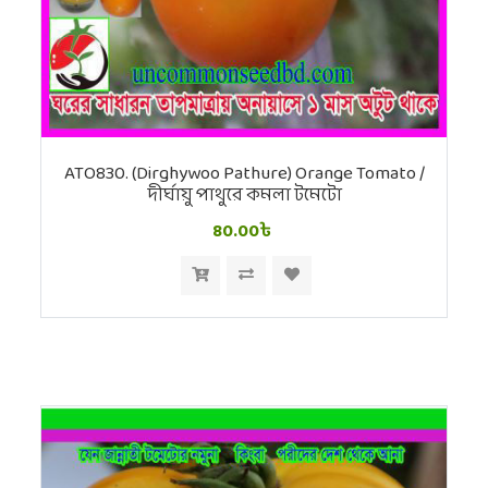
ATO830. (Dirghywoo Pathure) Orange Tomato /
দীর্ঘায়ু পাথুরে কমলা টমেটো
80.00৳