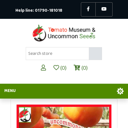
Help line:
01790-181018
(0)
(0)
MENU