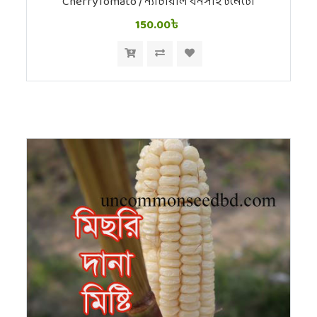
CherryTomato / ন্যাচারাল বনসাই টমেটো
150.00৳