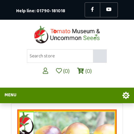
Help line:
01790-181018
(0)
(0)
MENU