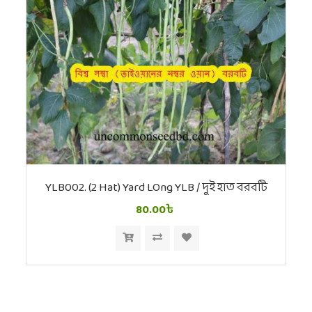
YLB002. (2 Hat) Yard LOng YLB / দুই হাত বরবটি
80.00৳