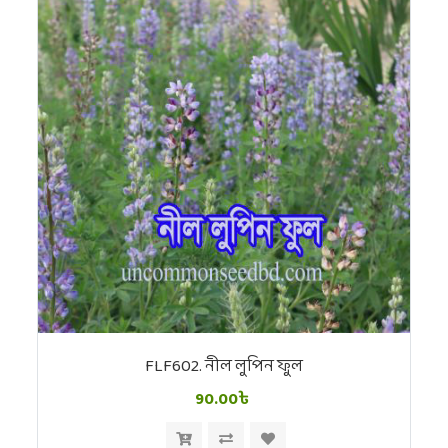
FLF602. নীল লুপিন ফুল
90.00৳