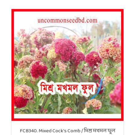
FCB340. Mixed Cock's Comb / মিশ্র মখমল ফুল