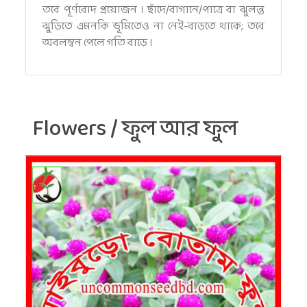
তবে পূর্ণরোদ প্রয়োজন । ছাঁদে/বাগানে/পাত্রে বা ঝুলন্ত
ঝুড়িতে এমনকি ভূমিতেও না নেই-বাড়তে থাকে; তবে
অবলম্বন পেলে গতি বাড়ে ।
Flowers / ফুল আর ফুল