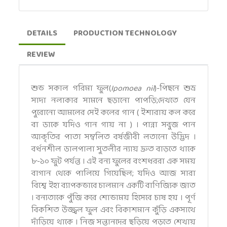
DETAILS
PRODUCTION TECHNOLOGY
REVIEW
শুভ সকাল গরিমা ফুল(
Ipomoea nil
)-পিছনে শুভ্র
সাদা নলাকার সামনে ছড়ানো পাপড়ি;দেখতে যেন
পুরোনো আমলের সেই কলের গান ( ইশারায় কল করে
বা ডাকে যদিও গান গায় না ) । পান্না সবুজ পান
আকৃতির পাতা সম্বলিত বর্ষজীবী লতানো উদ্ভিদ ।
বর্ধনশীল ডালপালা সুতলীর ন্যায় দ্রুত বাড়তে থাকে
৮-১০ ফুট পর্যন্ত । এই বন্য ফুলের বংশধররা এক সময়
বাগান থেকে পালিয়ে গিয়েছিল; যদিও আজ সারা
বিশ্বে ইহা ব্যাপকভাবে চালমান একটি বাণিজ্যিক জাত
। বন্যতাকে পুঁজি করে শোভাময় হিসেবে চাষ হয় । পূর্ণ
বিকশিত উজ্জ্বল ফুল এবং বিকাশমান কুঁড়ি একসাথে
দাঁড়িয়ে থাকে । নিজ সন্তানদের ছড়িয়ে পড়তে শেখায়