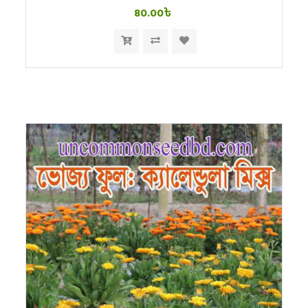
80.00৳