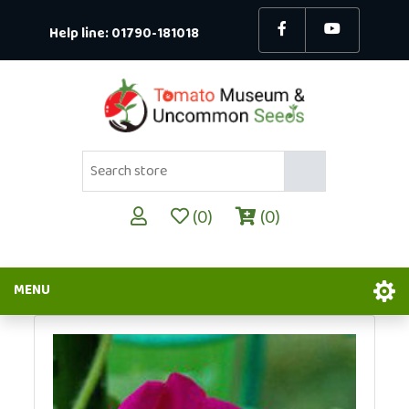
Help line:
01790-181018
(0)
(0)
MENU