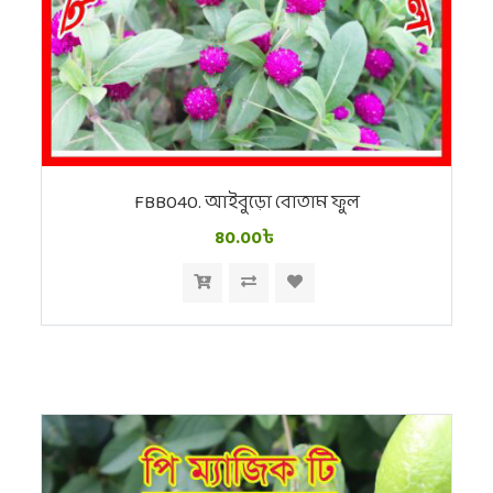
FBB040. আইবুড়ো বোতাম ফুল
80.00৳