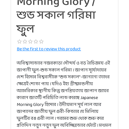
Morning Glory /
শুভ সকাল গরিমা
ফুল
Be the first to review this product
অবিশ্বাস্যভাবে নজরকাড়া সৌন্দর্য ও বড় বৈচিত্রময় এই
জাপানী ফুল-শুভ সকাল গরিমা । জাপান সূর্যোদয়ের
দেশ হিসেবে বিশ্ববাসীকে ”শুভ সকাল”-জানানো তাদের
ক্ষেত্রেই শোভা পায় । যদিও ইহা গ্রীষ্মমন্ডলীয়
আমেরিকার স্থানীয় কিন্তু জনপ্রিয়তায় জাপান জয়ের
কারনে জাতটি পরিচিতি লাভ করেছে Japanese
Morning Glory হিসেবে । উদীয়মান সূর্য লাল আর
জাপানের জাতীয় ফুল চেরী-কিভাবে যে মিলিয়ে
ফুলটির রঙ চেরী লাল । গরমের শুরু থেকে শুরু করে
প্রতিদিন নতুন নতুন ফুল অবিচ্ছিন্নভাবে ফোঁটে । মখমল