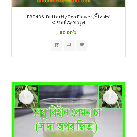
FBP406. Butterfly Pea Flower /নীলকন্ঠ
অপরাজিতা ফুল
80.00৳