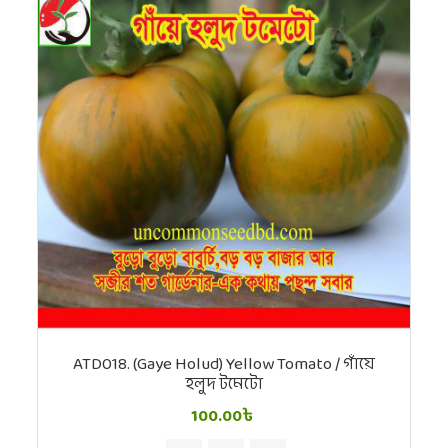
ATD018. (Gaye Holud) Yellow Tomato / গাঁয়ে
হলুদ টমেটো
100.00৳