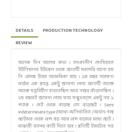
DETAILS
PRODUCTION TECHNOLOGY
REVIEW
অনেক দিন আগের কথা । তৎকালীন সোভিয়েত
ইউনিয়নের ইউক্রেন থেকে জাতটি সরাসরি আনা হয়
নি এসেছে উত্তর আমেরিকা হয়ে । ১ম বছর গবেষণা
মাঠের এক প্রান্তে একটু জায়গা পেয়ে জাতটি আস্তে
আস্তে যত্নবিহীন বাড়তেছিল আর নজর কাঁড়তেছিল ।
২য় বছরেই জায়গা পেয়ে যায় সন্মুখভা্গে একটু নয় ১
শতক । সেই থেকে বাড়ছে তো বাড়ছেই । Semi
indeterminate type (আধা-অনির্ধারিত
)
অর্থাৎ গাছ
ছোটদের থেকে বেশ বড় আর বেশ বড়দের মধ্যে ছোট ।
মাঝারী মাপের কাঠি দিতে হবে । প্রতিটি টমেটোর গড়