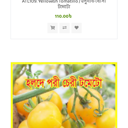
ATL109. Yellowish Tomatillo / হলুদাভ খোসা
টমেটো
110.00৳