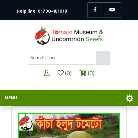
Help line:
01790-181018
(0)
(0)
MENU