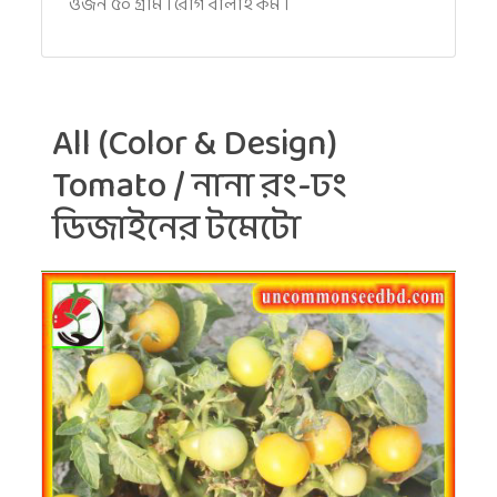
ওজন ৫০ গ্রাম । রোগ বালাই কম ।
All (Color & Design)
Tomato / নানা রং-ঢং
ডিজাইনের টমেটো