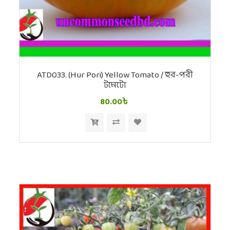
ATD033. (Hur Pori) Yellow Tomato / হুর-পরী
টমেটো
80.00৳