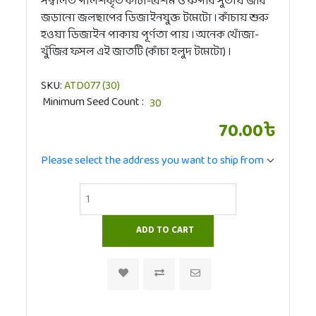
সম্বলিত পলিশকৃত কাঁচা-রেশম ও রুপার সুতায় জরি
জড়ানো জলছাপের ডিজাইনযুক্ত টমেটো । কাঁচায় শুরু
হওয়া ডিজাইন পাকায় পূর্ণতা পায় । অনেক খোঁজা-
খুঁজির ফসল এই জাতটি (কাঁচা হলুদ টমেটো) ।
SKU:
ATD077 (30)
Minimum Seed Count
70.00৳
Please select the address you want to ship from