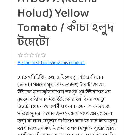
Holud) Yellow
Tomato / কাঁচা হলুদ
টমেটো
Be the first to review this product
জাত পরিচিতি ( তথ্য ও বিশেষত্ব ): ইউক্রেনিয়ান
(চলমান সময়ের যুদ্ধ-বিধ্বস্ত দেশ) টমেটো জাত ।
ইউক্রেন হলো কৃষি সম্পদে ভরপুর পূর্ব ইউরোপের ২য়
বৃহত্তম রাস্ট্র আর ইহা ইউক্রেনের ২য় বিখ্যাত হলুদ
টমেটো । যেমন আকর্ষণীয় ফলন তেমন স্বাদ-দেখতে
সত্যিই সুন্দর । দেখার জন্য সবচেয়ে সহজতম রঙ হলো
হলুদ যা লাল-সবুজের সংমিশ্রণ আর তা যদি কাঁচা হলুদ
হয় তাহলে তো কথাই নেই । হালকা হলুদে সবুজের ছোঁয়া