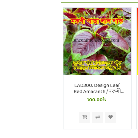
LAD300. Design Leaf
Red Amaranth / নকশী
পাতা লাল শাক
100.00৳