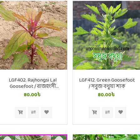
LGF402. Rajhongsi Lal
LGF412. Green Goosefoot
Goosefoot / রাজহংসী
/ সবুজ বথুয়া শাক
লাল বথুয়া শাক
80.00৳
80.00৳