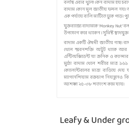
বলছি এবার খুলে! কেন বাদাম হয় চর
বাদাম কোন মূল জাতীয় ফসল নয়। আস
এক পর্যায়ে বালি মাটিতে ঢুকে পড়ে। প
যুক্তরাজ্যে বাদামকে ‘Monkey Nut’
উপভোগ করে থাকেন । সুমিষ্ট স্বাদযুক্
বাদাম একটি ঔষধী জাতীয় গাছ। বাদা
খেলে স্মরনশক্তি অটুট থাকে আর ত
এন্টিঅক্সিডেন্ট যা ক্রনিক ও ক্যান
মুঠো বাদাম খেলে শরীরে মাত্র ১
কোলেস্টেরলের মাত্রা বাড়িয়ে দেয়
ম্যাগনেশিয়াম রক্তচাপ নিয়ন্ত্রনে
আশঙ্কা ২৫-৩৮ শতাংশ কমে যায়।
Leafy & Under g