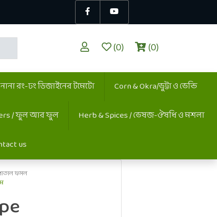
(0)
(0)
/ নানা রং-ঢং ডিজাইনের টমেটো
Corn & Okra/ভুট্টা ও ভেন্ডি
ers / ফুল আর ফুল
Herb & Spices / ভেষজ-ঔষধি ও মশলা
ntact us
পাতাল ফসল
াম
ipe