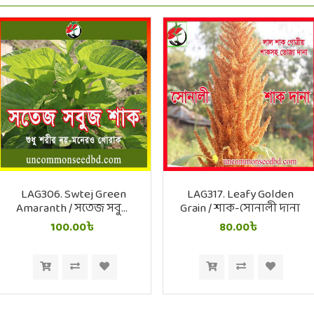
LAG306. Swtej Green
LAG317. Leafy Golden
Amaranth / সতেজ সবুজ
Grain / শাক-সোনালী দানা
শাক
100.00৳
80.00৳