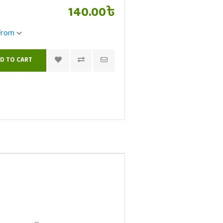
140.00৳
 from