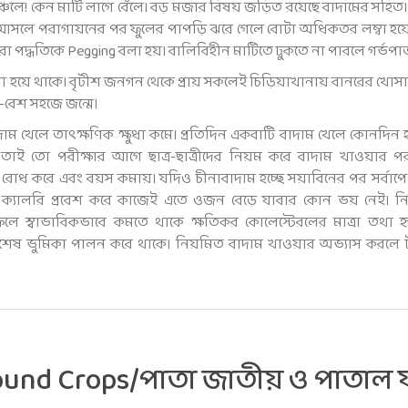
াঞ্চলে! কেন মাটি লাগে বেঁলে। বড় মজার বিষয় জড়িত রয়েছে বাদামের স
লে পরাগায়নের পর ফুলের পাপড়ি ঝরে গেলে বোটা অধিকতর লম্বা হয়ে 
ুরো পদ্ধতিকে Pegging বলা হয়। বালিবিহীন মাটিতে ঢুকতে না পারলে গর্ভপাত
 বলা হয়ে থাকে। বৃটীশ জনগন থেকে প্রায় সকলেই চিড়িয়াখানায় বানরের খোসা
ত-বেশ সহজে জন্মে।
ম খেলে তাৎক্ষণিক ক্ষুধা কমে। প্রতিদিন একবাটি বাদাম খেলে কোনদিন হ
াই তো পরীক্ষার আগে ছাত্র-ছাত্রীদের নিয়ম করে বাদাম খাওয়ার পরামর
্সার রোধ করে এবং বয়স কমায়। যদিও চীনাবাদাম হচ্ছে সয়াবিনের পর সর্বাপেক
৬১ ক্যালরি প্রবেশ করে কাজেই এতে ওজন বেড়ে যাবার কোন ভয় নেই। 
 ফলে স্বাভাবিকভাবে কমতে থাকে ক্ষতিকর কোলেস্টেরলের মাত্রা তথা হ
ও বিশেষ ভুমিকা পালন করে থাকে। নিয়মিত বাদাম খাওয়ার অভ্যাস করলে 
round Crops/পাতা জাতীয় ও পাতাল