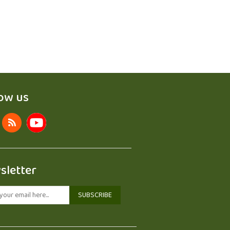
low us
sletter