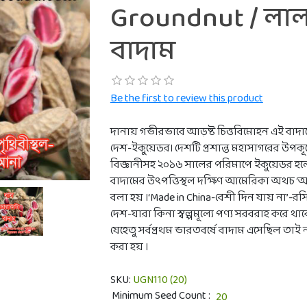
Groundnut / লা
বাদাম
Be the first to review this product
দানায় গভীরভাবে আড়ষ্ট চিত্তবিমোহন এই বাদাম
দেশ-ইকুয়েডর। দেশটি প্রশান্ত মহাসাগরের উপক
বিজ্ঞানীসহ ২০১৬ সালের পরিমাপে ইকুয়েডর হলো স
বাদামের উৎপত্তিস্থল দক্ষিণ আমেরিকা অথচ ‘আ
বলা হয় ।‘Made in China-বেশী দিন যায় না’-র
দেশ-যারা কিনা স্বল্পমূল্যে পণ্য সরবরাহ করে 
যেহেতু সর্বপ্রথম ভারতবর্ষে বাদাম এসেছিল তাই 
করা হয় ।
SKU:
UGN110 (20)
Minimum Seed Count