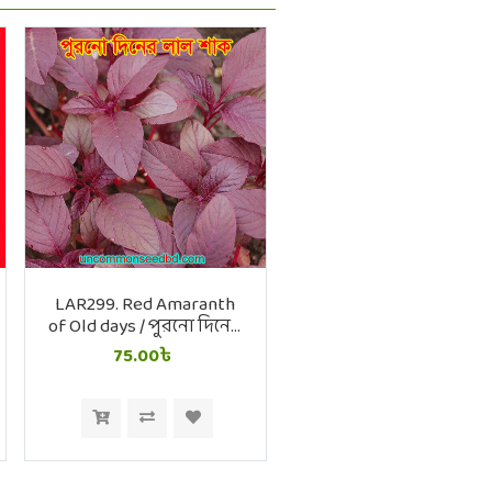
LAR299. Red Amaranth
of Old days / পুরনো দিনের
লাল শাক
75.00৳