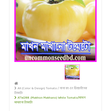
All (Color & Design) Tomato / নানা রং-ঢং ডিজাইনের
টমেটো
ATW288. (Makhon Makhano) White Tomato/মাখন
মাখানো টমেটো