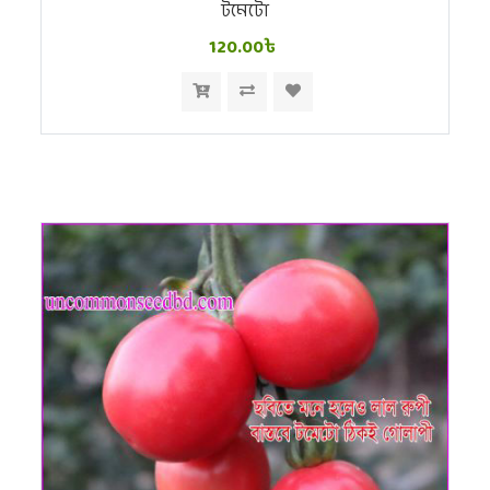
টমেটো
120.00৳