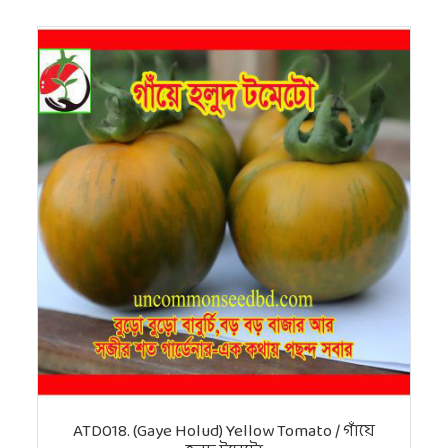
ATD018. (Gaye Holud) Yellow Tomato / গাঁয়ে