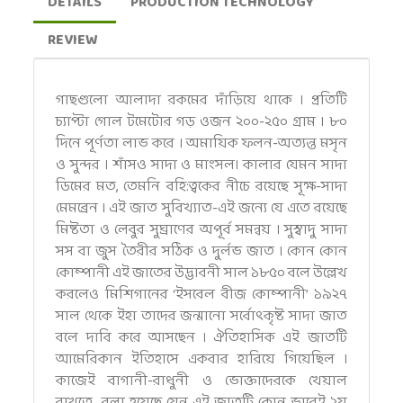
DETAILS
PRODUCTION TECHNOLOGY
REVIEW
গাছগুলো আলাদা রকমের দাঁড়িয়ে থাকে । প্রতিটি
চ্যাপ্টা গোল টমেটোর গড় ওজন ২০০-২৫০ গ্রাম । ৮০
দিনে পূর্ণতা লাভ করে । অমায়িক ফলন-অত্যন্ত মসৃন
ও সুন্দর । শাঁসও সাদা ও মাংসল। কালার যেমন সাদা
ডিমের মত, তেমনি বহি:ত্বকের নীচে রয়েছে সূক্ষ-সাদা
মেমব্রেন । এই জাত সুবিখ্যাত-এই জন্যে যে এতে রয়েছে
মিষ্টতা ও লেবুর সুঘ্রাণের অপূর্ব সমন্বয় । সুস্বাদু সাদা
সস বা জুস তৈরীর সঠিক ও দুর্লভ জাত । কোন কোন
কোম্পানী এই জাতের উদ্ভাবনী সাল ১৮৫০ বলে উল্লেখ
করলেও মিশিগানের ‘ইসবেল বীজ কোম্পানী’ ১৯২৭
সাল থেকে ইহা তাদের জন্মানো সর্বোৎকৃষ্ট সাদা জাত
বলে দাবি করে আসছেন । ঐতিহাসিক এই জাতটি
আমেরিকান ইতিহাসে একবার হারিয়ে গিয়েছিল ।
কাজেই বাগানী-রাধুনী ও ভোক্তাদেরকে খেয়াল
রাখতে বলা হয়েছে যেন এই জাতটি কোন ভাবেই ২য়