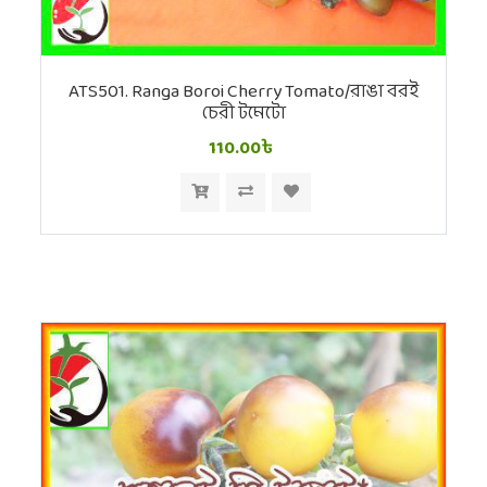
ATS501. Ranga Boroi Cherry Tomato/রাঙা বরই
চেরী টমেটো
110.00৳