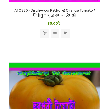
ATO830. (Dirghywoo Pathure) Orange Tomato /
দীর্ঘায়ু পাথুরে কমলা টমেটো
80.00৳