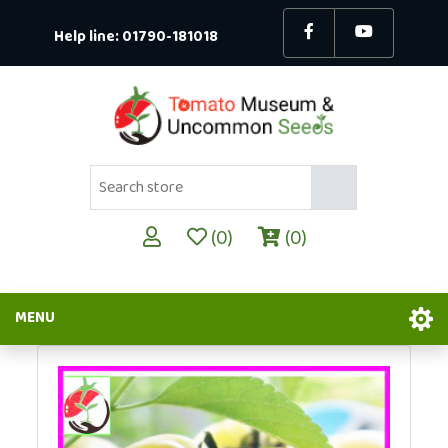
Help line:
01790-181018
(0)
(0)
MENU