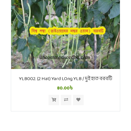
YLB002. (2 Hat) Yard LOng YLB / দুই হাত বরবটি
80.00৳