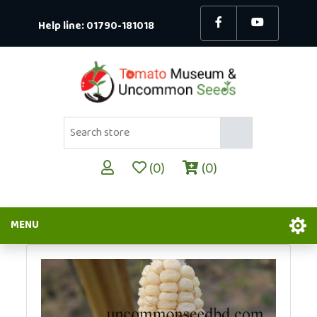
Help line:
01790-181018
(0)
(0)
MENU