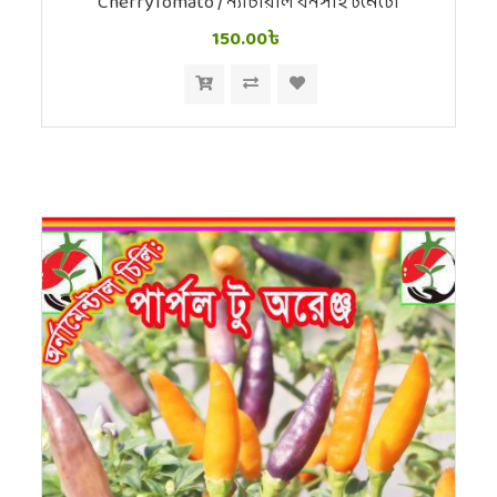
CherryTomato / ন্যাচারাল বনসাই টমেটো
150.00৳