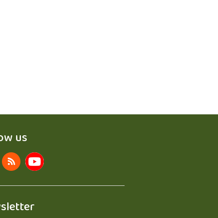
low us
sletter