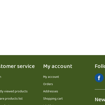
tomer service
My account
Fol
h
My account
Orders
tly viewed products
Addresses
New
re products list
Shopping cart