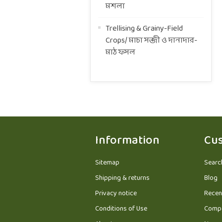
মশলা
Trellising & Grainy-Field
Crops/ মাচা সব্জী ও দানাদার-
মাঠ ফসল
Information
Cus
Sitemap
Searc
Shipping & returns
Blog
Privacy notice
Recen
Conditions of Use
Compa