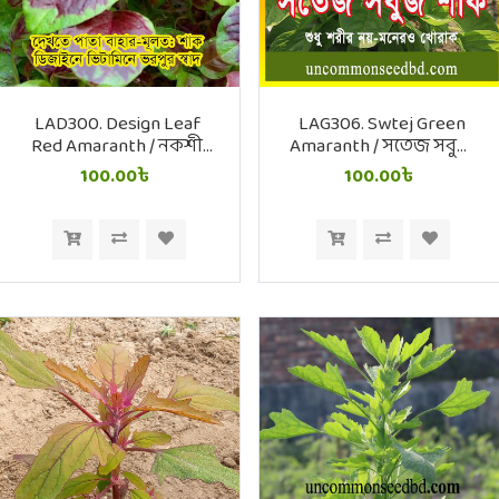
LAD300. Design Leaf
LAG306. Swtej Green
Red Amaranth / নকশী
Amaranth / সতেজ সবুজ
পাতা লাল শাক
শাক
100.00৳
100.00৳