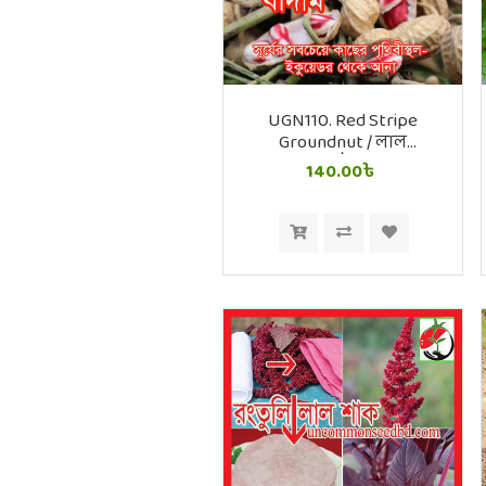
UGN110. Red Stripe
Groundnut / লাল
ডোরাকাটা বাদাম
140.00৳