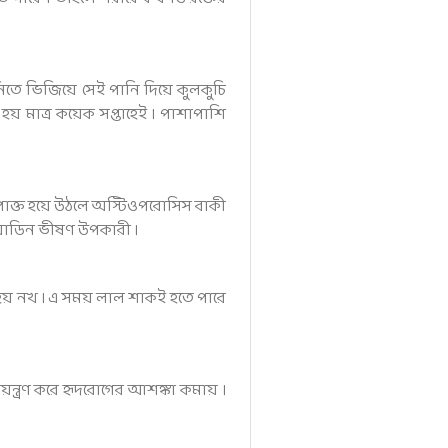
িতে ভিজিয়ে সেই পানি দিয়ে কুলকুচি
য় মাত্র কয়েক সপ্তাহেই । পাশাপাশি
োক্ত হয়ে উঠলে অস্টিওপরোসিস বাকী
য়োডিন ভীষণ উপকারী ।
গুর হয় নখ । এ সময় লাল শাকই হতে পারে
ন্ত্রণ করে হৃদরোগের আশঙ্কা কমায় ।