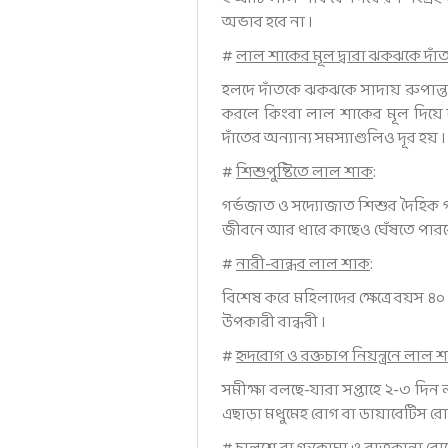
অভাব হবে না ।
#
লাল শাকের মূল দ্বারা ঝকঝকে দাঁ
হলদে দাঁতকে ঝকঝকে সাদায় রুপান্ত
করলে কিংবা লাল শাকের মূল দিয়ে দ
দাঁতের অন্যান্য সমস্যাগুলিও দূর হয় ।
#
শিশুপুষ্টিতে লাল শাক
:
গর্ভজাত ও সদ্যোজাত শিশুর দৈহিক 
জীবনে আর ধারে কাছেও ঘেঁষতে পারব
#
নারী-বান্ধব লাল শাক
:
বিশেষ করে মহিলাদের ক্ষেত্রে বয়স ৪০
উপকারী বান্ধবী ।
#
হৃদরোগ ও রক্তচাপ নিয়ন্ত্রনে লাল 
সমীক্ষা বলছে-যারা সপ্তাহে ২-৩ দিন
এছাড়া মধুমেহ রোগ বা ডায়াবেটিস রো