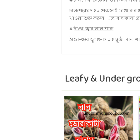
#
চালশে বা গ্লুকোমা ও রাতকানা র
চালশে(বয়স ৪০ পেরুলেই চোখে কম 
খাওয়া শুরু করুন । এতে রাতকানা রো
#
ঠাণ্ডা-জ্বরে লাল শাক
:
ঠাণ্ডা-জ্বরে ভুগছেন? এক মুঠো লাল 
Leafy & Under g