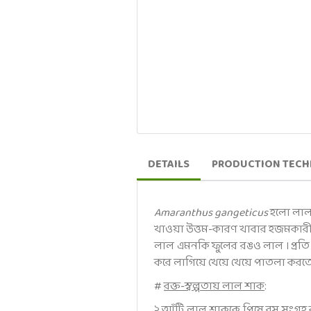
DETAILS
PRODUCTION TEC
Amaranthus gangeticus
হলো লাল 
খাওয়া উত্তম-কারণ খাবার হজমকারী 
লাল এমনকি ফুলের রঙও লাল । প্রতি 
করে লাগিয়ে খেয়ে খেয়ে পাতলা করতে
#
রক্ত-স্বল্পতায় লাল শাক
:
২ আঁটি লাল শাককে পিষে রস সংগ্রহ 