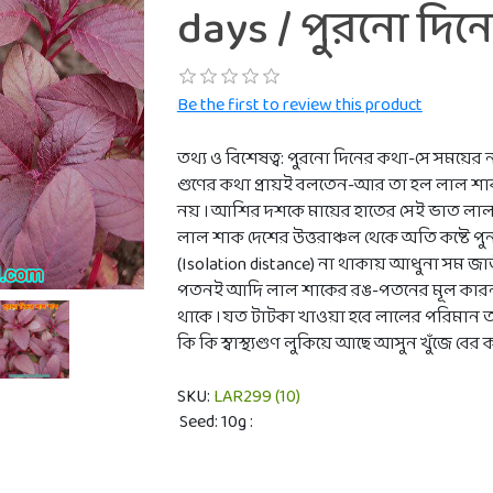
days / পুরনো দি
Be the first to review this product
তথ্য ও বিশেষত্ব: পুরনো দিনের কথা-সে সময়ের
গুণের কথা প্রায়ই বলতেন-আর তা হল লাল শাক খে
নয় । আশির দশকে মায়ের হাতের সেই ভাত লাল করা 
লাল শাক দেশের উত্তরাঞ্চল থেকে অতি কষ্টে পুন
(Isolation distance) না থাকায় আধুনা সম জা
পতনই আদি লাল শাকের রঙ-পতনের মূল কারন । 
থাকে । যত টাটকা খাওয়া হবে লালের পরিমান ত
কি কি স্বাস্থ্যগুণ লুকিয়ে আছে আসুন খুঁজে বের ক
SKU:
LAR299 (10)
Seed: 10g