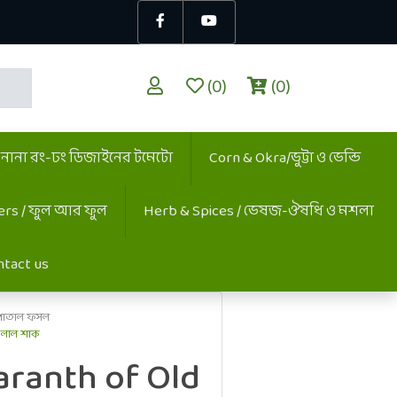
(0)
(0)
/ নানা রং-ঢং ডিজাইনের টমেটো
Corn & Okra/ভুট্টা ও ভেন্ডি
ers / ফুল আর ফুল
Herb & Spices / ভেষজ-ঔষধি ও মশলা
ntact us
পাতাল ফসল
 লাল শাক
ranth of Old