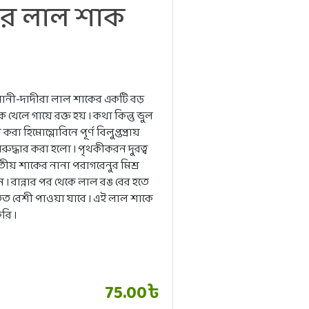
নের লাল শাক
 নানী-দাদীরা লাল শাকের একটি বড়
লে গায়ে রক্ত হয় । কথা কিন্তু ভুল
হিমোগ্লোবিনে পূর্ণ বিলুপ্তপ্রায়
রুদ্ধার করা হলো । পৃথকীকরন দুরত্ব
তীয় শাকের নানা পরাগরেনুর মিশ্র
রান্নার পর থেকে লাল রঙ বের হতে
ত বেশী পাওয়া যাবে । এই লাল শাকে
রি ।
75.00৳