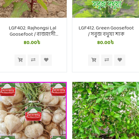
LGF402. Rajhongsi Lal
LGF412. Green Goosefoot
Goosefoot / রাজহংসী
/ সবুজ বথুয়া শাক
লাল বথুয়া শাক
80.00৳
80.00৳