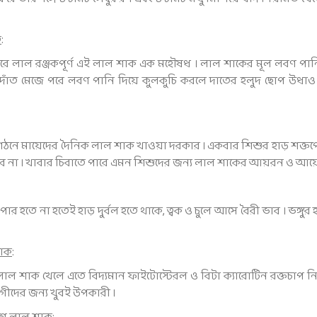
ত
:
রে লাল রঞ্জকপূর্ণ এই লাল শাক এক মহৌষধ । লাল শাকের মূল লবণ পান
াঁত মেজে পরে লবণ পানি দিয়ে কুলকুচি করলে দাতের হলুদ ছোপ উধাও হ
গঠনে মায়েদের দৈনিক লাল শাক খাওয়া দরকার । একবার শিশুর হাড় শক্তপ
ে না । খাবার চিবাতে পারে এমন শিশুদের জন্য লাল শাকের আয়রন ও আ
 পার হতে না হতেই হাড় দুর্বল হতে থাকে, ত্বক ও চুলে আসে বৈরী ভাব । ভঙ্
শাক
:
 লাল শাক খেলে এতে বিদ্যমান ফাইটোস্টেরল ও বিটা ক্যারোটিন রক্তচাপ নিয়
গীদের জন্য খুবই উপকারী ।