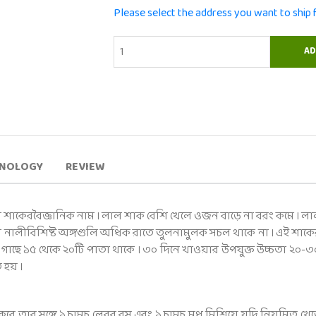
Please select the address you want to ship
HNOLOGY
REVIEW
শাকেরবৈজ্ঞানিক নাম । লাল শাক বেশি খেলে ওজন বাড়ে না বরং কমে । লাল
নালীবিশিষ্ট অঙ্গগুলি অধিক রাতে তুলনামুলক সচল থাকে না । এই শাকের 
গাছে ১৫ থেকে ২০টি পাতা থাকে । ৩০ দিনে খাওয়ার উপযুক্ত উচ্চতা ২০-৩০
 হয় ।
করে তার সঙ্গে ১ চামচ লেবুর রস এবং ১ চামচ মধু মিশিয়ে যদি নিয়মিত খ