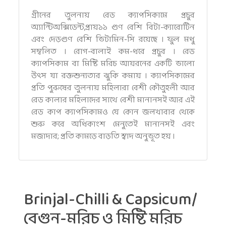
গ্রীনের তুলনায় রেড ক্যাপসিকামে প্রচুর
অ্যান্টিঅক্সিডেন্ট,প্রায়১১ গুণ বেশি বিটা-ক্যারোটিন
এবং দেড়গুণ বেশি ভিটামিন-সি রয়েছে । ফুল মধু
সম্বলিত । রোগ-বালাই কম-ধরে প্রচুর । রেড
ক্যাপসিকাম বা মিষ্টি মরিচ আয়রনের একটি ভালো
উৎস যা রক্তশুন্যতার ঝুকি কমায় । ক্যাপসিকামের
প্রতি পুরুষের তুলনায় মহিলারা বেশী কৌতুহলী আর
রেড কালার মহিলাদের সাথে বেশী মানানসই আর এই
রেড কাপ ক্যাপসিকামও যে কোন জলখাবার থেকে
শুরু করে অধিকাংশ মেনুতেই মানানসই এবং
মজাদার; প্রতি কামড়ে বাড়তি স্বাদ অনুভূত হয় ।
Brinjal-Chilli & Capsicum/
বেগুন-মরিচ ও মিষ্টি মরিচ