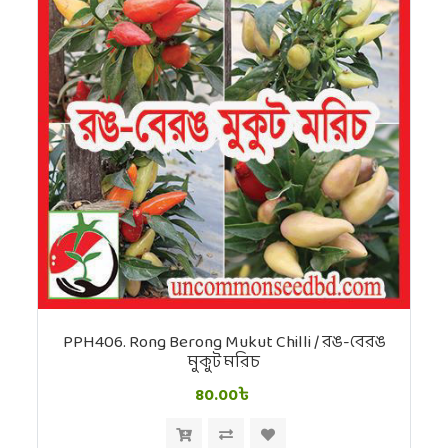
PPH406. Rong Berong Mukut Chilli / রঙ-বেরঙ
মুকুট মরিচ
80.00৳