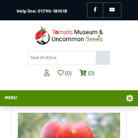
Help line:
01790-181018
(0)
(0)
MENU