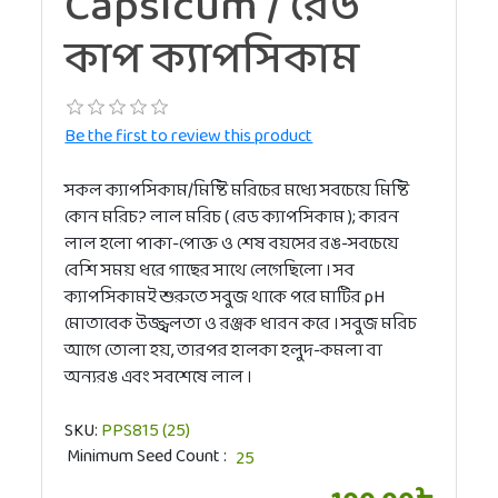
Capsicum / রেড
কাপ ক্যাপসিকাম
Be the first to review this product
সকল ক্যাপসিকাম/মিষ্টি মরিচের মধ্যে সবচেয়ে মিষ্টি
কোন মরিচ? লাল মরিচ ( রেড ক্যাপসিকাম ); কারন
লাল হলো পাকা-পোক্ত ও শেষ বয়সের রঙ-সবচেয়ে
বেশি সময় ধরে গাছের সাথে লেগেছিলো । সব
ক্যাপসিকামই শুরুতে সবুজ থাকে পরে মাটির pH
মোতাবেক উজ্জ্বলতা ও রঞ্জক ধারন করে । সবুজ মরিচ
আগে তোলা হয়, তারপর হালকা হলুদ-কমলা বা
অন্যরঙ এবং সবশেষে লাল ।
SKU:
‍PPS815 (25)
Minimum Seed Count