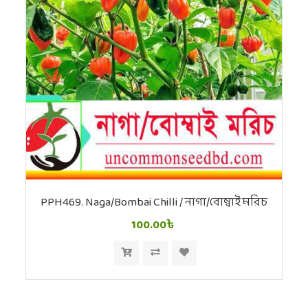
PPH469. Naga/Bombai Chilli / নাগা/বোম্বাই মরিচ
100.00৳