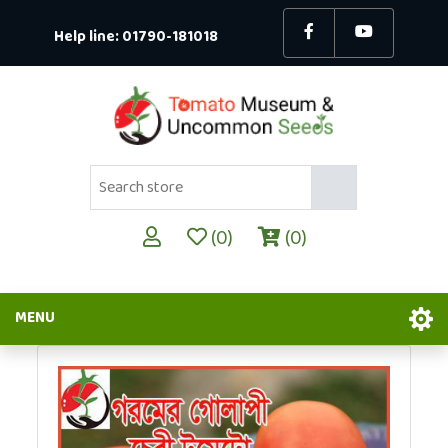
Help line:
01790-181018
(0)
(0)
MENU