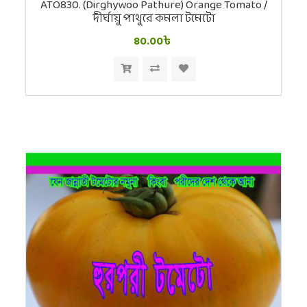
ATO830. (Dirghywoo Pathure) Orange Tomato /
দীর্ঘায়ু পাথুরে কমলা টমেটো
80.00৳