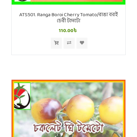
ATS501. Ranga Boroi Cherry Tomato/রাঙা বরই
চেরী টমেটো
110.00৳