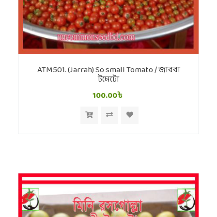
ATM501. (Jarrah) So small Tomato / জাররা
টমেটো
100.00৳