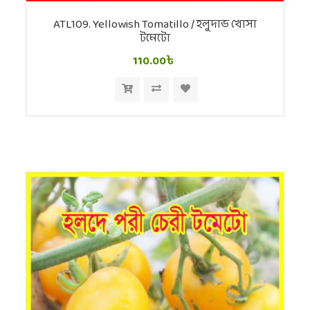
ATL109. Yellowish Tomatillo / হলুদাভ খোসা
টমেটো
110.00৳