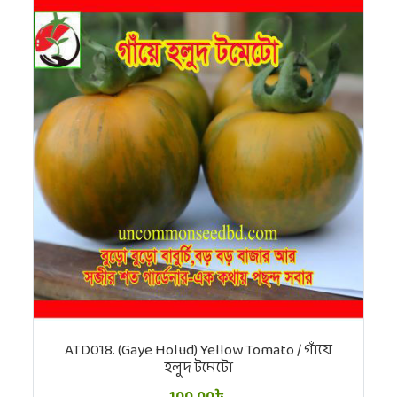
ATD018. (Gaye Holud) Yellow Tomato / গাঁয়ে
হলুদ টমেটো
100.00৳