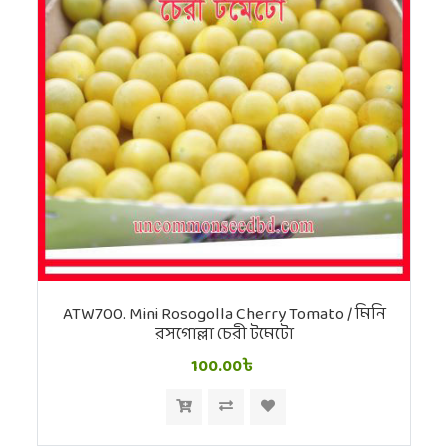
ATW700. Mini Rosogolla Cherry Tomato / মিনি
রসগোল্লা চেরী টমেটো
100.00৳