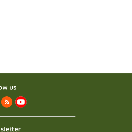
low us
sletter