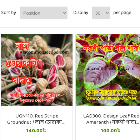
Sort by
Display
per page
UGN110. Red Stripe
LAD300. Design Leaf Red
Groundnut / লাল ডোরাকাটা
Amaranth / নকশী পাতা
বাদাম
লাল শাক
140.00৳
100.00৳