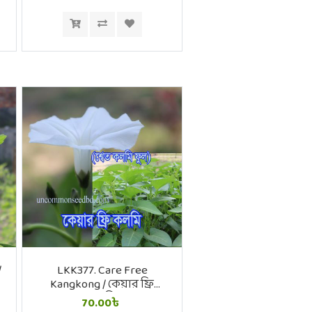
/
LKK377. Care Free
Kangkong / কেয়ার ফ্রি
কলমি
70.00৳