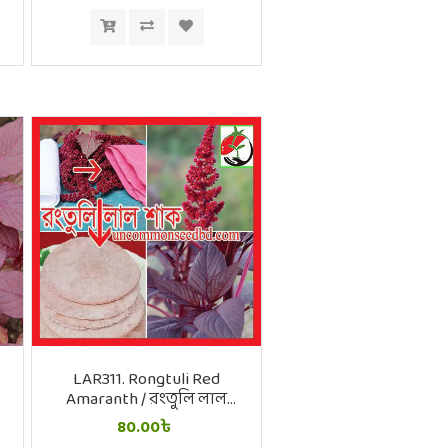
LAR311. Rongtuli Red
ল
Amaranth / রংতুলি লাল
শাক
80.00৳