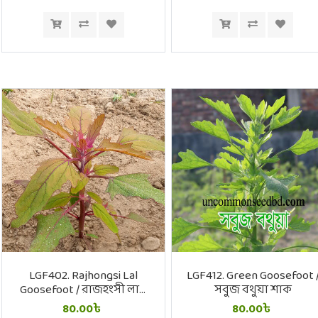
LGF402. Rajhongsi Lal
LGF412. Green Goosefoot 
Goosefoot / রাজহংসী লাল
সবুজ বথুয়া শাক
বথুয়া শাক
80.00৳
80.00৳