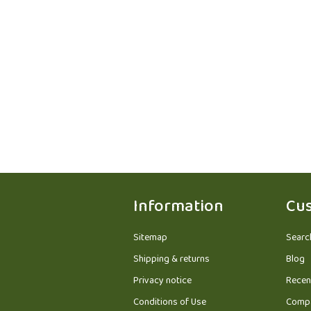
Information
Cus
Sitemap
Searc
Shipping & returns
Blog
Privacy notice
Recen
Conditions of Use
Compa