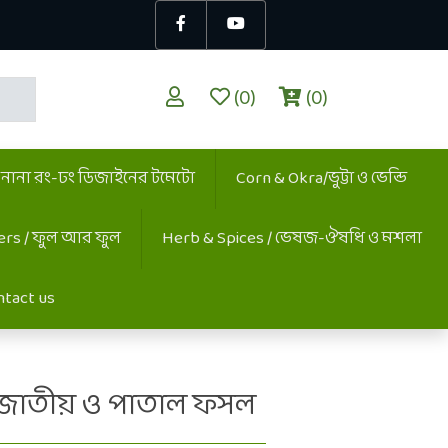
(0)
(0)
/ নানা রং-ঢং ডিজাইনের টমেটো
Corn & Okra/ভুট্টা ও ভেন্ডি
ers / ফুল আর ফুল
Herb & Spices / ভেষজ-ঔষধি ও মশলা
ntact us
া জাতীয় ও পাতাল ফসল