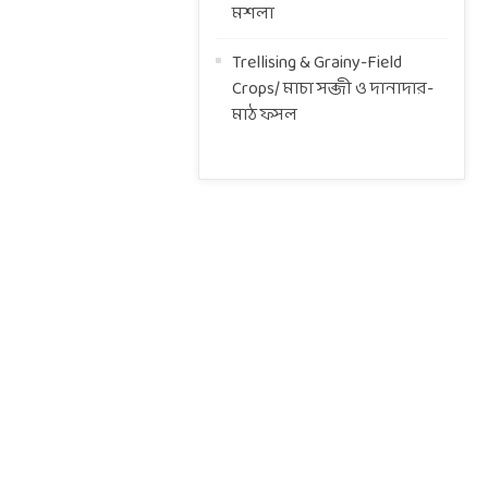
মশলা
Trellising & Grainy-Field
Crops/ মাচা সব্জী ও দানাদার-
মাঠ ফসল