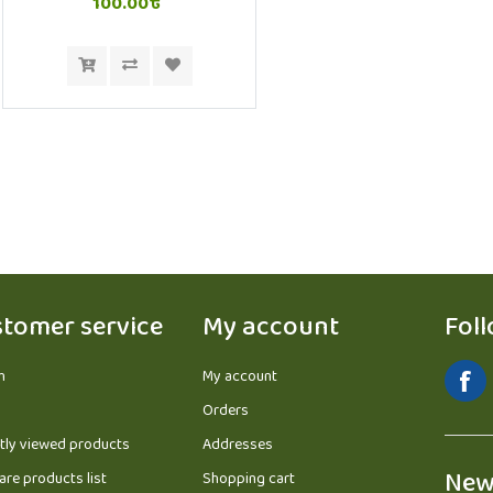
100.00৳
tomer service
My account
Fol
h
My account
Orders
tly viewed products
Addresses
New
re products list
Shopping cart